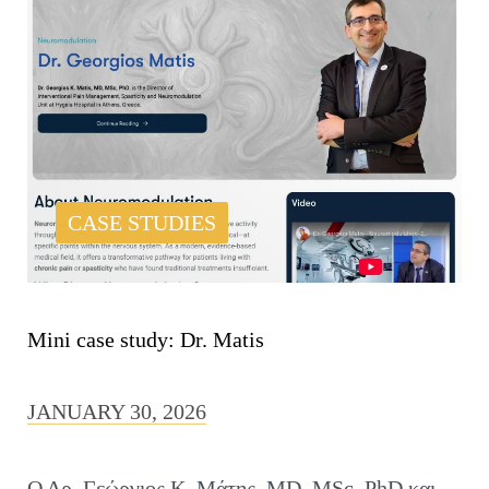
CASE STUDIES
Mini case study: Dr. Matis
JANUARY 30, 2026
Ο Δρ. Γεώργιος Κ. Μάτης, MD, MSc, PhD και