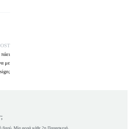
POST
 πάει
να με
sign;
;
 ή βαρύ. Μία φορά κάθε 2η Παρασκευή.