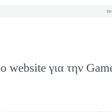
ΤΟ
έο website για την Gam